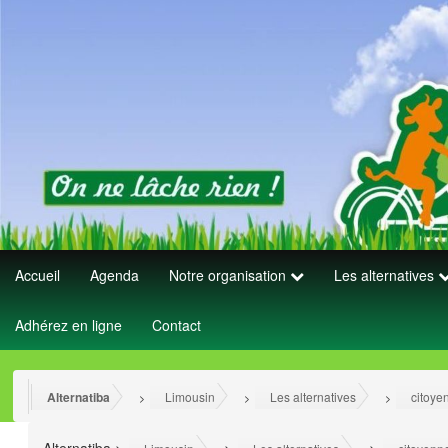
Accueil
Agenda
Notre organisation
Les alternatives
Adhérez en ligne
Contact
Alternatiba
Limousin
Les alternatives
citoye
>
>
>