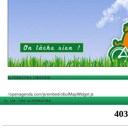
ALTERNATIBA LIMOUSIN
//openagenda.com/js/embed/cibulMapWidget.js
10, 100, 1000 ALTERNATIBA