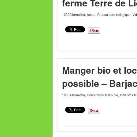
ferme Terre de L
1000Alternatiba
,
Amap
,
Producteurs biologique
,
Vi
Manger bio et loc
possible – Barja
1000Alternatiba
,
Collectivités 100% bio
,
Initiatives I