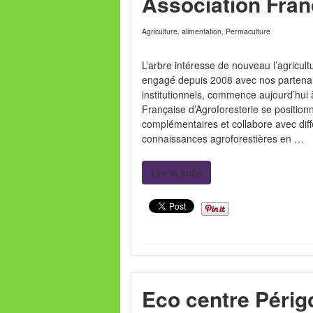
Association Fran
Agriculture, alimentation
,
Permaculture
L’arbre intéresse de nouveau l’agricultu
engagé depuis 2008 avec nos partenair
institutionnels, commence aujourd’hui à 
Française d’Agroforesterie se position
complémentaires et collabore avec diff
connaissances agroforestières en …
Lire la suite
Eco centre Périg