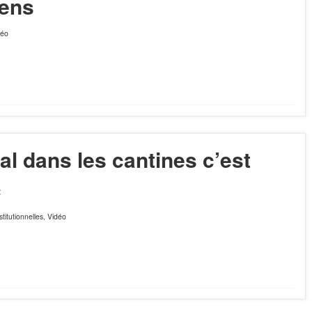
iens
déo
al dans les cantines c’est
c
nstitutionnelles
,
Vidéo