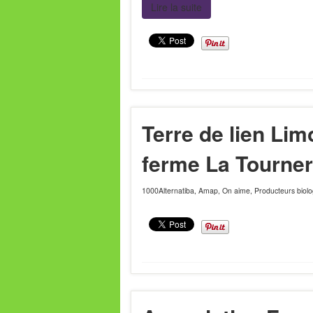
Lire la suite
Terre de lien Lim
ferme La Tourner
1000Alternatiba
,
Amap
,
On aime
,
Producteurs biol