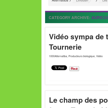
Alternatiba
>
>
Limousin
Les 
CATEGORY ARCHIVE:
AGRICUL
Vidéo sympa de te
Tournerie
1000Alternatiba
,
Producteurs biologique
,
Vidéo
Le champ des poss