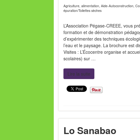
Agriculture, alimentation
,
Aide-Autoconstruction
,
Con
épuration/Toilettes sèches
L’Association Pégase-CREEE, vous pré
formation et de démonstration pédagog
d’expérimenter des techniques écologiq
l’eau et le paysage. La brochure est dis
Visites : L’Écocentre organise et accuei
scolaires) sur …
Lire la suite
Lo Sanabao