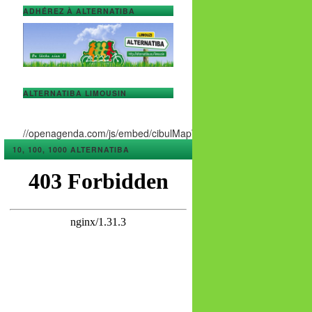
ADHÉREZ À ALTERNATIBA
ALTERNATIBA LIMOUSIN
//openagenda.com/js/embed/cibulMapWidget.js
10, 100, 1000 ALTERNATIBA