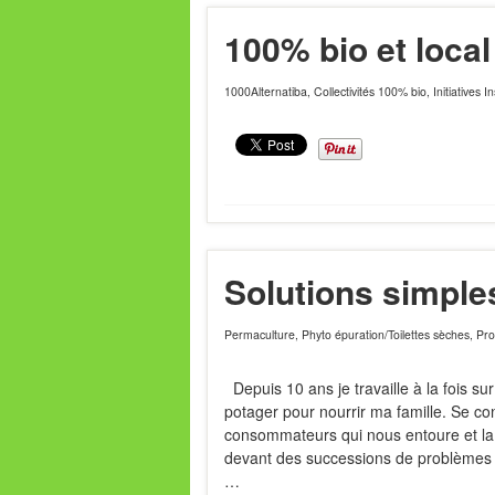
100% bio et loca
1000Alternatiba
,
Collectivités 100% bio
,
Initiatives I
Solutions simple
Permaculture
,
Phyto épuration/Toilettes sèches
,
Pro
Depuis 10 ans je travaille à la fois s
potager pour nourrir ma famille. Se co
consommateurs qui nous entoure et la 
devant des successions de problèmes 
…