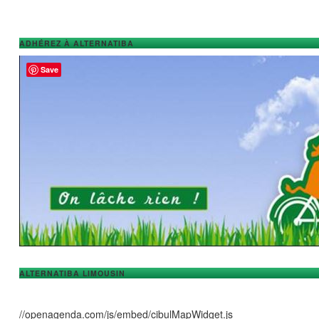
ADHÉREZ À ALTERNATIBA
Save
ALTERNATIBA LIMOUSIN
//openagenda.com/js/embed/cibulMapWidget.js