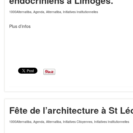
endocriniens à Limoges.
1000Alternatiba
,
Agenda
,
Alternatiba
,
Initiatives Institutionnelles
Plus d’infos
Fête de l’architecture à St L
1000Alternatiba
,
Agenda
,
Alternatiba
,
Initiatives Citoyennes
,
Initiatives Institutionnelles