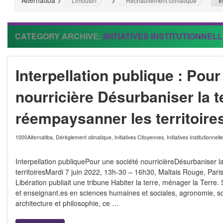
Alternatiba
>
>
>
Limousin
Réchauffement climatique
I
CATEGORY ARCHIVE:
INITIATIVES INSTITUTIONNEL
Interpellation publique : Pou
nourricière Désurbaniser la t
réempaysanner les territoire
1000Alternatiba
,
Dérèglement climatique
,
Initiatives Citoyennes
,
Initiatives Institutionnell
Interpellation publiquePour une société nourricièreDésurbaniser l
territoiresMardi 7 juin 2022, 13h-30 – 16h30, Maltais Rouge, Paris
Libération publiait une tribune Habiter la terre, ménager la Terre
et enseignant.es en sciences humaines et sociales, agronomie, sci
architecture et philosophie, ce …