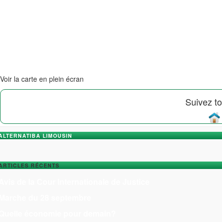
Voir la carte en plein écran
Suivez to
ALTERNATIBA LIMOUSIN
ARTICLES RÉCENTS
Avis de la Cour Internationale de Justice
Marche du 28 septembre
Quelle économie pour demain?