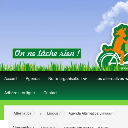
Accueil
Agenda
Notre organisation
Les alternatives
Adhérez en ligne
Contact
Alternatiba
Limousin
Agenda Alternatiba Limousin
>
>
Alternatiba
>
>
Limousin
Agenda Alternatiba Limousin