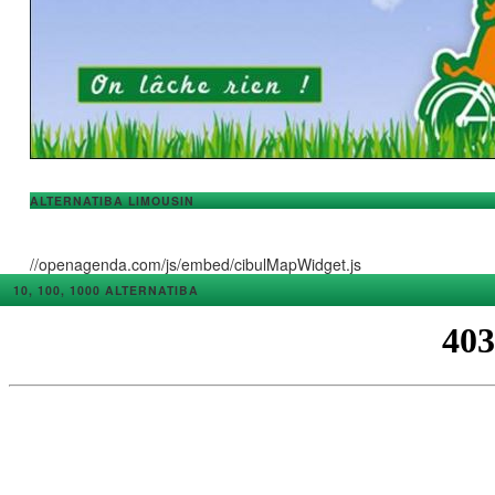
ALTERNATIBA LIMOUSIN
//openagenda.com/js/embed/cibulMapWidget.js
10, 100, 1000 ALTERNATIBA