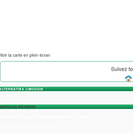
Voir la carte en plein écran
Suivez to
ALTERNATIBA LIMOUSIN
ARTICLES RÉCENTS
Avis de la Cour Internationale de Justice
Marche du 28 septembre