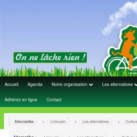
Accueil
Agenda
Notre organisation
Les alternatives
Adhérez en ligne
Contact
Alternatiba
Limousin
Les alternatives
Cultur
>
>
>