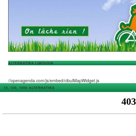
ALTERNATIBA LIMOUSIN
//openagenda.com/js/embed/cibulMapWidget.js
10, 100, 1000 ALTERNATIBA