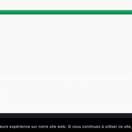
é nourricière Désurbaniser la terre, réempaysanner les territoires
22
leure expérience sur notre site web. Si vous continuez à utiliser ce sit