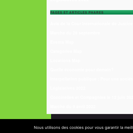
PAGES ET ARTICLES PHARES
Avis de la Cour Internationale de Justice
Marche du 28 septembre
Events Map
Categories Map
Locations Map
Quelle économie pour demain?
Interpellation publique : Pour une sociét
Législatives 2022
Coccinelles et Compagnies le 12 juin 20
Marche du 9 avril 2022
Return to top
Alternatiba
Nous utilisons des cookies pour vous garantir la meil