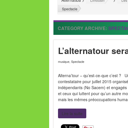
Alternatiba
>
>
Limousin
Les 
Spectacle
CATEGORY ARCHIVE:
SPECTA
L’alternatour se
musique
,
Spectacle
Alterna’tour – qu’est-ce-que c’est ? Un
contestataire pour juillet 2015 organis
indépendants (No Sacem) et engagés po
et ceux qui luttent pour qu’un autre mo
mais les mêmes préoccupations huma
Lire la suite