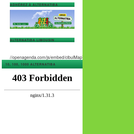
ADHÉREZ À ALTERNATIBA
ALTERNATIBA LIMOUSIN
//openagenda.com/js/embed/cibulMapWidget.js
10, 100, 1000 ALTERNATIBA