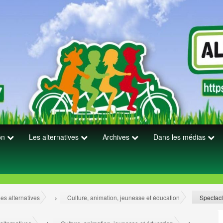
ion
Les alternatives
Archives
Dans les médias
es alternatives
Culture, animation, jeunesse et éducation
Spectac
>
>