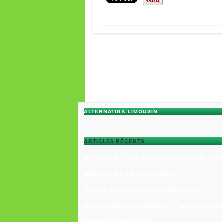
ALTERNATIBA LIMOUSIN
ARTICLES RÉCENTS
Avis de la Cour Internationale de Jus
Marche du 28 septembre
Quelle économie pour demain?
Interpellation publique : Pour une so
Législatives 2022