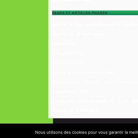
PAGES ET ARTICLES PHARES
Avis de la Cour Internationale de Justice
Marche du 28 septembre
Events Map
Categories Map
Locations Map
Quelle économie pour demain?
Interpellation publique : Pour une sociét
Législatives 2022
Coccinelles et Compagnies le 12 juin 20
Marche du 9 avril 2022
Return to top
Alternatiba
Nous utilisons des cookies pour vous garantir la meil