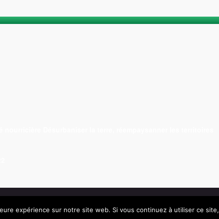
é nourricière Désurbaniser la terre, réempaysanner les territoires
22
leure expérience sur notre site web. Si vous continuez à utiliser ce sit