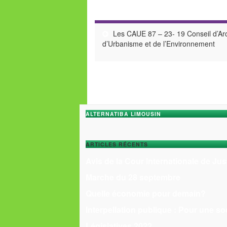
Les CAUE 87 – 23- 19 Conseil d’Arc
d’Urbanisme et de l’Environnement
ALTERNATIBA LIMOUSIN
ARTICLES RÉCENTS
Avis de la Cour Internationale de Jus
Marche du 28 septembre
Quelle économie pour demain?
Interpellation publique : Pour une so
Législatives 2022