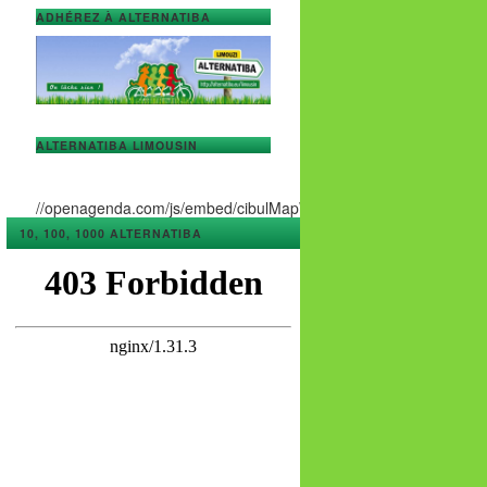
ADHÉREZ À ALTERNATIBA
ALTERNATIBA LIMOUSIN
//openagenda.com/js/embed/cibulMapWidget.js
10, 100, 1000 ALTERNATIBA