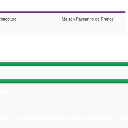
hitecture
Maison Paysanne de France
tice
ciété nourricière Désurbaniser la terre, réempaysanner les te