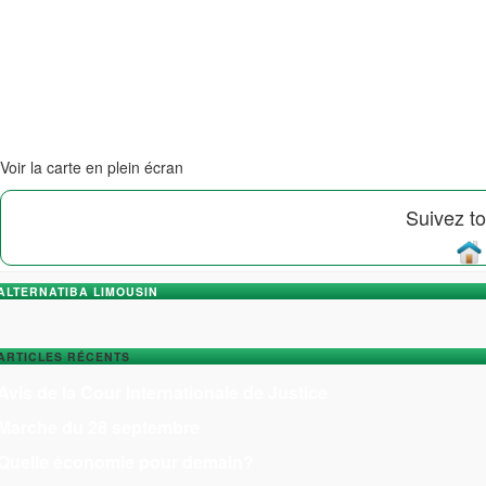
Voir la carte en plein écran
Suivez to
ALTERNATIBA LIMOUSIN
ARTICLES RÉCENTS
Avis de la Cour Internationale de Justice
Marche du 28 septembre
Quelle économie pour demain?