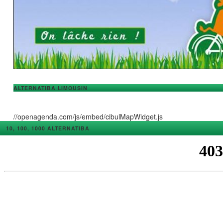
ALTERNATIBA LIMOUSIN
//openagenda.com/js/embed/cibulMapWidget.js
10, 100, 1000 ALTERNATIBA