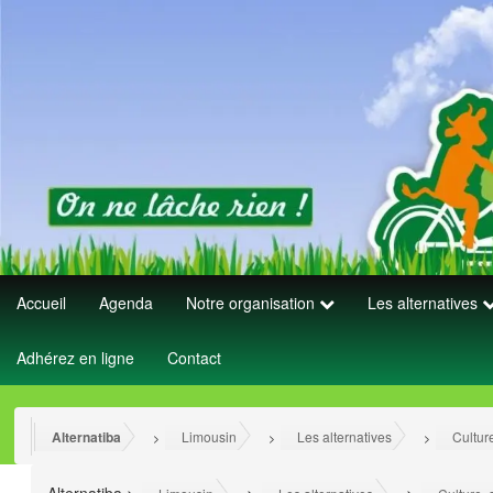
Accueil
Agenda
Notre organisation
Les alternatives
Adhérez en ligne
Contact
Alternatiba
Limousin
Les alternatives
Cultur
>
>
>