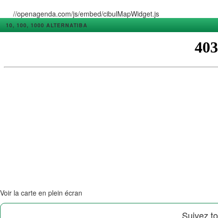
//openagenda.com/js/embed/cibulMapWidget.js
10, 100, 1000 ALTERNATIBA
Voir la carte en plein écran
Suivez to