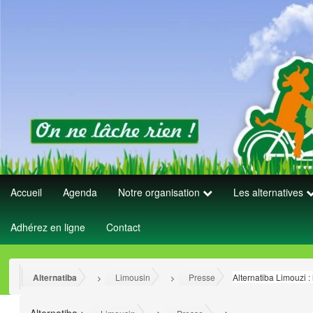
Accueil
Agenda
Notre organisation
Les alternatives
Adhérez en ligne
Contact
Alternatiba
Limousin
Presse
Alternatiba Limouzi :
>
>
>