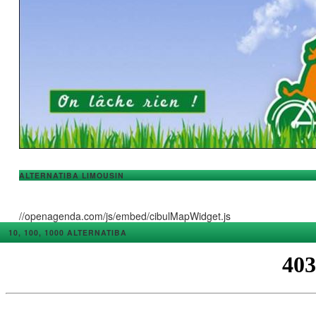
ALTERNATIBA LIMOUSIN
//openagenda.com/js/embed/cibulMapWidget.js
10, 100, 1000 ALTERNATIBA