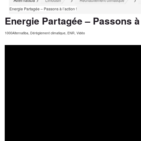
Alternatiba
>
>
>
Limousin
Réchauffement climatique
Energie Partagée – Passons à l’action !
Energie Partagée – Passons à l
1000Alternatiba
,
Dérèglement climatique
,
ENR
,
Vidéo