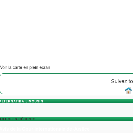
Voir la carte en plein écran
Suivez to
ALTERNATIBA LIMOUSIN
ARTICLES RÉCENTS
Avis de la Cour Internationale de Justice