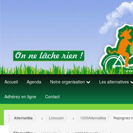
Accueil
Agenda
Notre organisation
Les alternatives
Adhérez en ligne
Contact
Alternatiba
Limousin
1000Alternatiba
Rejoignez-n
>
>
>