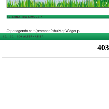
ALTERNATIBA LIMOUSIN
//openagenda.com/js/embed/cibulMapWidget.js
10, 100, 1000 ALTERNATIBA