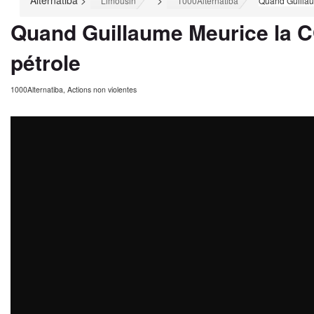
Alternatiba
>
>
>
Limousin
1000Alternatiba
Quand Guillau
Quand Guillaume Meurice la C
pétrole
1000Alternatiba
,
Actions non violentes