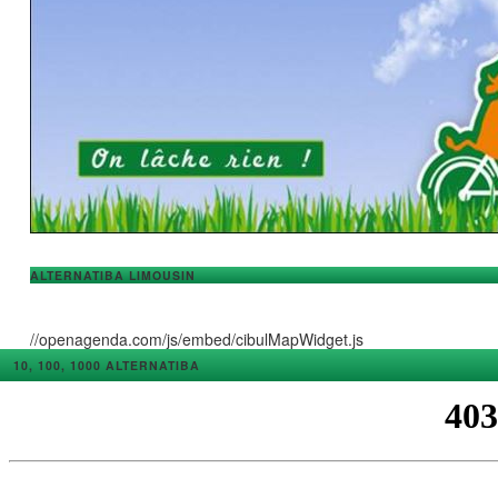
ALTERNATIBA LIMOUSIN
//openagenda.com/js/embed/cibulMapWidget.js
10, 100, 1000 ALTERNATIBA