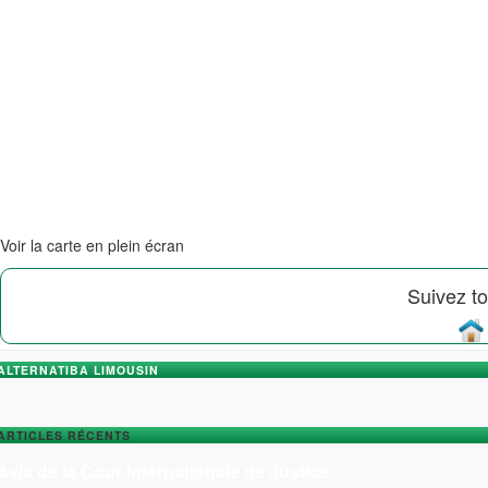
Voir la carte en plein écran
Suivez to
ALTERNATIBA LIMOUSIN
ARTICLES RÉCENTS
Avis de la Cour Internationale de Justice