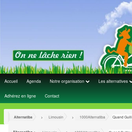
Accueil
Agenda
Notre organisation
Les alternatives
Adhérez en ligne
Contact
Alternatiba
Limousin
1000Alternatiba
Quand Guill
>
>
>