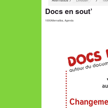
Alternatiba
>
>
Limousin
100
Docs en sout’
1000Alternatiba
,
Agenda