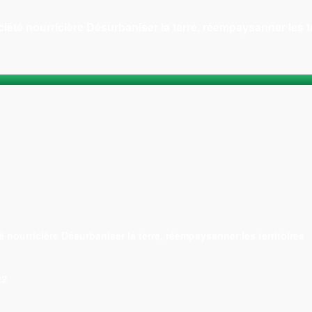
ciété nourricière Désurbaniser la terre, réempaysanner les te
é nourricière Désurbaniser la terre, réempaysanner les territoires
22