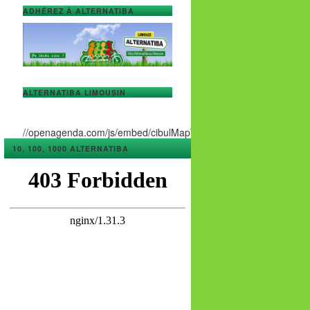
ADHÉREZ À ALTERNATIBA
ALTERNATIBA LIMOUSIN
//openagenda.com/js/embed/cibulMapWidget.js
10, 100, 1000 ALTERNATIBA