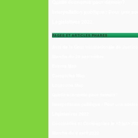
Quelle économie pour demain?
Interpellation publique : Pour une so
Législatives 2022
PAGES ET ARTICLES PHARES
Avis de la Cour Internationale de Justice
Marche du 28 septembre
Events Map
Categories Map
Locations Map
Quelle économie pour demain?
Interpellation publique : Pour une sociét
Législatives 2022
Coccinelles et Compagnies le 12 juin 20
Marche du 9 avril 2022