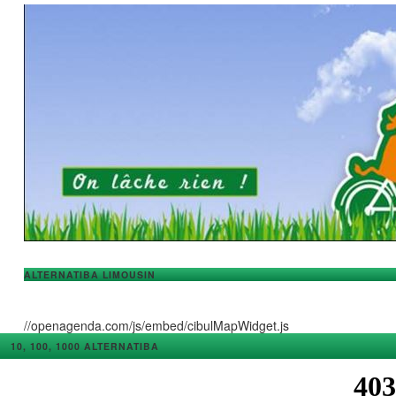
ALTERNATIBA LIMOUSIN
//openagenda.com/js/embed/cibulMapWidget.js
10, 100, 1000 ALTERNATIBA