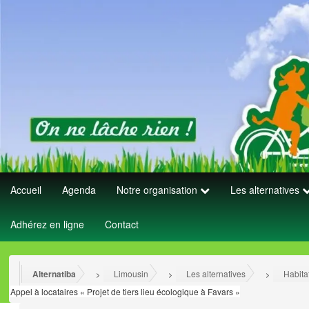
Accueil
Agenda
Notre organisation
Les alternatives
Adhérez en ligne
Contact
Alternatiba
Limousin
Les alternatives
Habita
>
>
>
Appel à locataires « Projet de tiers lieu écologique à Favars »