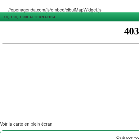
//openagenda.com/js/embed/cibulMapWidget.js
10, 100, 1000 ALTERNATIBA
Voir la carte en plein écran
Suivez to