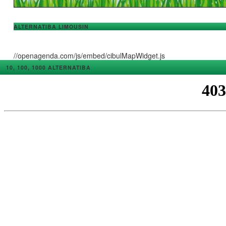
ALTERNATIBA LIMOUSIN
//openagenda.com/js/embed/cibulMapWidget.js
10, 100, 1000 ALTERNATIBA