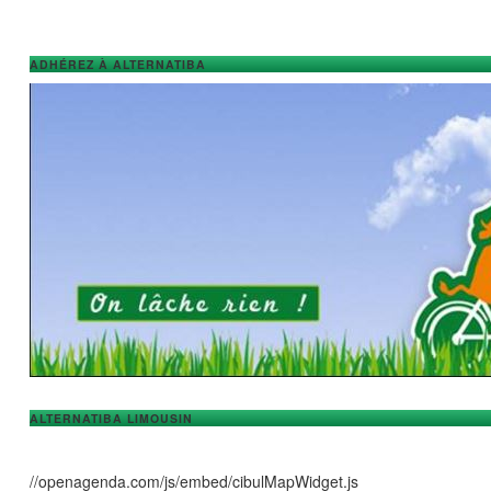
ADHÉREZ À ALTERNATIBA
ALTERNATIBA LIMOUSIN
//openagenda.com/js/embed/cibulMapWidget.js