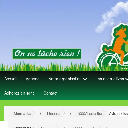
Accueil
Agenda
Notre organisation
Les alternatives
Adhérez en ligne
Contact
Alternatiba
Limousin
1000Alternatiba
Avis juridi
>
>
>