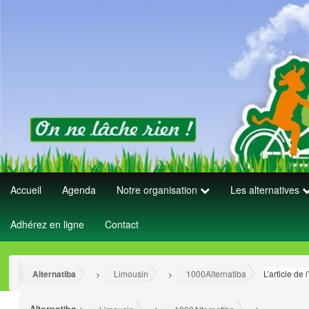
Accueil
Agenda
Notre organisation
Les alternatives
Adhérez en ligne
Contact
Alternatiba
Limousin
1000Alternatiba
L’article de
>
>
>