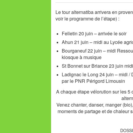
Le tour alternatiba arrivera en prove
voir le programme de l’étape) :
Felletin
20 juin – arrivée le soir
Ahun 21 juin – midi au Lycée agri
Bourganeuf
22 juin – midi Resso
kiosque à musique
St Bonnet sur Briance
23 juin midi
Ladignac le Long
24 juin – midi /
par le PNR Périgord Limousin
A chaque étape vélorution sur les 5 
alter
Venez chanter, danser, manger (bio), 
moments de partage et de chaleur so
DOSSI