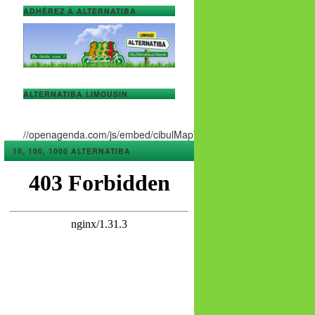
ADHÉREZ À ALTERNATIBA
ALTERNATIBA LIMOUSIN
//openagenda.com/js/embed/cibulMapWidget.js
10, 100, 1000 ALTERNATIBA