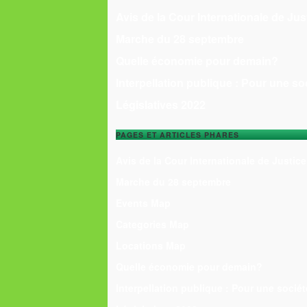
Avis de la Cour Internationale de Jus
Marche du 28 septembre
Quelle économie pour demain?
Interpellation publique : Pour une so
Législatives 2022
PAGES ET ARTICLES PHARES
Avis de la Cour Internationale de Justice
Marche du 28 septembre
Events Map
Categories Map
Locations Map
Quelle économie pour demain?
Interpellation publique : Pour une sociét