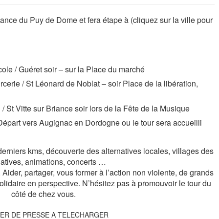
nance du Puy de Dome et fera étape à (cliquez sur la ville pour
cole /
Guéret
soir – sur la Place du marché
urcerie
/ St Léonard de Noblat
– soir Place de la libération,
 /
St Vitte sur Briance
soir lors de la Fête de la Musique
 Départ vers
Augignac
en Dordogne ou le tour sera accueilli
derniers kms, découverte des alternatives locales, villages des
natives, animations, concerts …
Aider, partager, vous former à l’action non violente, de grands
lidaire en perspective. N’hésitez pas à promouvoir le tour du
côté de chez vous.
ER DE PRESSE A TELECHARGER