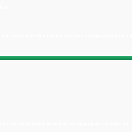
tice
ciété nourricière Désurbaniser la terre, réempaysanner les te
é nourricière Désurbaniser la terre, réempaysanner les territoires