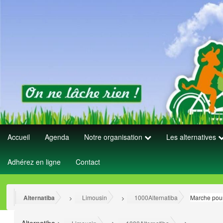
Accueil
Agenda
Notre organisation
Les alternatives
Adhérez en ligne
Contact
Alternatiba
Limousin
1000Alternatiba
Marche pour
>
>
>