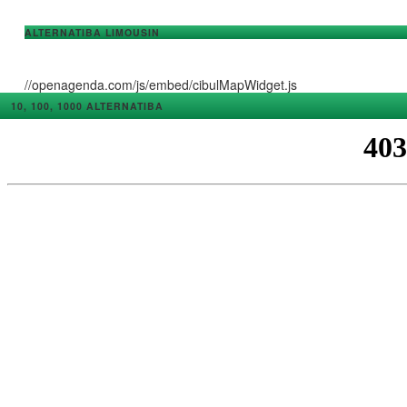
ALTERNATIBA LIMOUSIN
//openagenda.com/js/embed/cibulMapWidget.js
10, 100, 1000 ALTERNATIBA