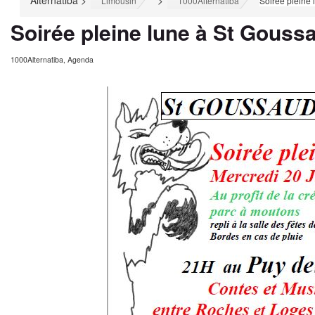
Alternatiba
>
>
>
Limousin
1000Alternatiba
Soirée pleine
Soirée pleine lune à St Gouss
1000Alternatiba
,
Agenda