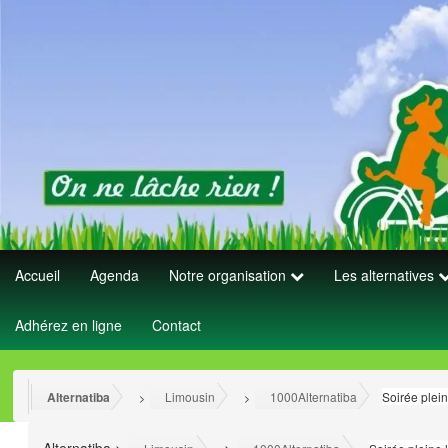
Accueil
Agenda
Notre organisation
Les alternatives
Adhérez en ligne
Contact
Alternatiba
Limousin
1000Alternatiba
Soirée plei
>
>
>