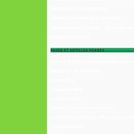
Marche du 28 septembre
Quelle économie pour demain?
Interpellation publique : Pour une so
Législatives 2022
PAGES ET ARTICLES PHARES
Avis de la Cour Internationale de Justice
Marche du 28 septembre
Events Map
Categories Map
Locations Map
Quelle économie pour demain?
Interpellation publique : Pour une sociét
Législatives 2022