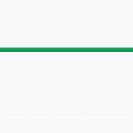
ciété nourricière Désurbaniser la terre, réempaysanner les te
é nourricière Désurbaniser la terre, réempaysanner les territoires