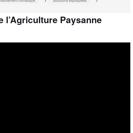
>
>
hauffement climatique
Solutions expliquées
e l’Agriculture Paysanne