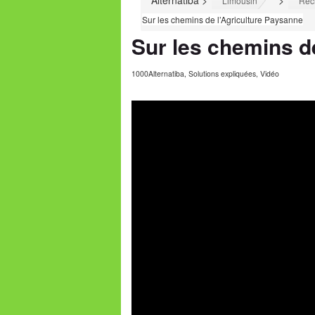
Alternatiba
>
>
Limousin
Réc
Sur les chemins de l’Agriculture Paysanne
Sur les chemins d
1000Alternatiba
,
Solutions expliquées
,
Vidéo