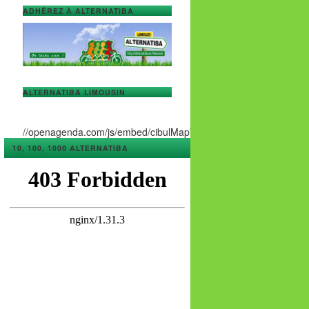
ADHÉREZ À ALTERNATIBA
ALTERNATIBA LIMOUSIN
//openagenda.com/js/embed/cibulMapWidget.js
10, 100, 1000 ALTERNATIBA