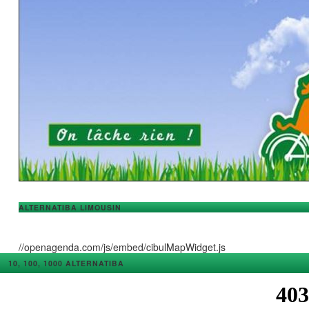
ALTERNATIBA LIMOUSIN
//openagenda.com/js/embed/cibulMapWidget.js
10, 100, 1000 ALTERNATIBA