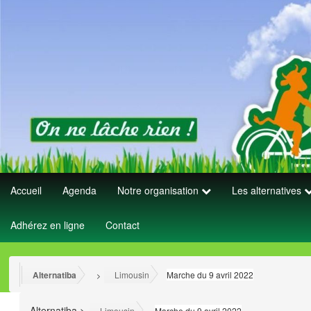
Accueil
Agenda
Notre organisation
Les alternatives
Adhérez en ligne
Contact
Alternatiba
Limousin
Marche du 9 avril 2022
>
>
Alternatiba
>
>
Limousin
Marche du 9 avril 2022