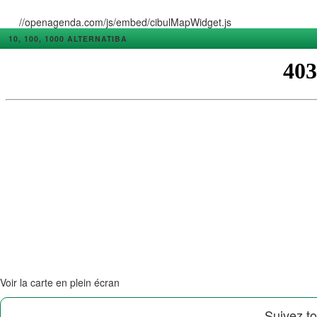
//openagenda.com/js/embed/cibulMapWidget.js
10, 100, 1000 ALTERNATIBA
Voir la carte en plein écran
Suivez to